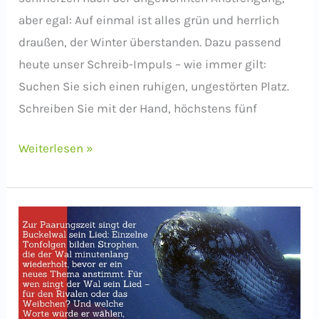
aber egal: Auf einmal ist alles grün und herrlich
draußen, der Winter überstanden. Dazu passend
heute unser Schreib-Impuls – wie immer gilt:
Suchen Sie sich einen ruhigen, ungestörten Platz.
Schreiben Sie mit der Hand, höchstens fünf
Schreib-
Weiterlesen »
Impuls:
Unterwegs