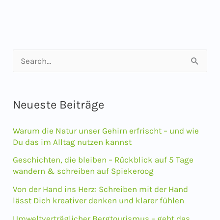
S
u
c
Neueste Beiträge
h
e
Warum die Natur unser Gehirn erfrischt – und wie
n
Du das im Alltag nutzen kannst
n
Geschichten, die bleiben – Rückblick auf 5 Tage
wandern & schreiben auf Spiekeroog
a
Von der Hand ins Herz: Schreiben mit der Hand
c
lässt Dich kreativer denken und klarer fühlen
h
Umweltverträglicher Bergtourismus – geht das