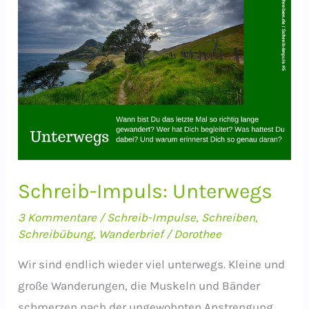
Krokus
Schreib-Impuls: Unterwegs
3 Kommentare
/
Schreib-Impulse
,
Schreiben
,
Schreibübung
,
Wanderbrief
/
Dorothee
Wir sind endlich wieder viel unterwegs. Kleine und
große Wanderungen, die Muskeln und Bänder
schmerzen nach der ungewohnten Anstrengung,