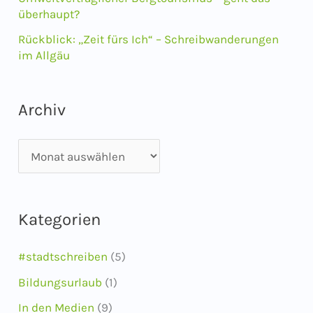
:
überhaupt?
Rückblick: „Zeit fürs Ich“ – Schreibwanderungen
im Allgäu
Archiv
A
r
c
Kategorien
h
i
#stadtschreiben
(5)
v
Bildungsurlaub
(1)
In den Medien
(9)