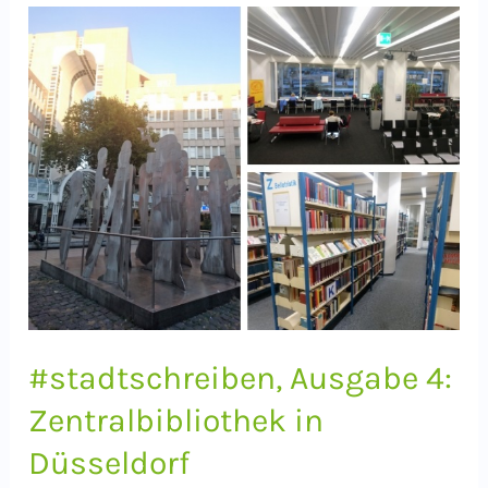
Ich“
–
Schreibwanderungen
im
Allgäu
#stadtschreiben, Ausgabe 4:
Zentralbibliothek in
Düsseldorf