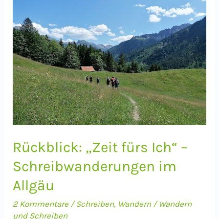
Herz:
Schreiben
mit
der
Hand
lässt
Dich
kreativer
denken
und
Rückblick: „Zeit fürs Ich“ –
klarer
Schreibwanderungen im
fühlen
Allgäu
2 Kommentare
/
Schreiben
,
Wandern
/
Wandern
und Schreiben