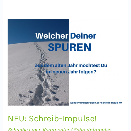
Impuls:
Was
der
Stein
Dir
sagt
NEU: Schreib-Impulse!
Schreibe einen Kommentar
/
Schreib-Impulse
,