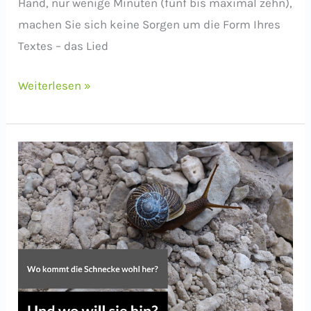
Hand, nur wenige Minuten (fünf bis maximal zehn),
machen Sie sich keine Sorgen um die Form Ihres
Textes – das Lied
Schreib-
Weiterlesen »
Impuls:
Ein
Lied
für
den
Wal