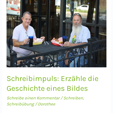
Schreibimpuls: Erzähle die
Geschichte eines Bildes
Schreibe einen Kommentar
/
Schreiben
,
Schreibübung
/
Dorothee