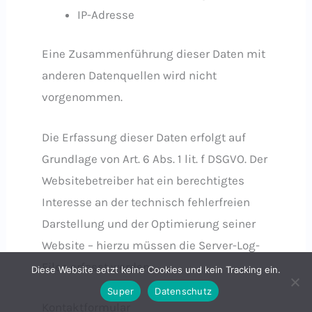
IP-Adresse
Eine Zusammenführung dieser Daten mit
anderen Datenquellen wird nicht
vorgenommen.
Die Erfassung dieser Daten erfolgt auf
Grundlage von Art. 6 Abs. 1 lit. f DSGVO. Der
Websitebetreiber hat ein berechtigtes
Interesse an der technisch fehlerfreien
Darstellung und der Optimierung seiner
Website – hierzu müssen die Server-Log-
Files erfasst werden.
Diese Website setzt keine Cookies und kein Tracking ein.
Super
Datenschutz
Kontaktformular