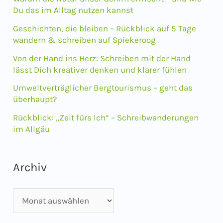
n
Du das im Alltag nutzen kannst
n
Geschichten, die bleiben – Rückblick auf 5 Tage
wandern & schreiben auf Spiekeroog
a
Von der Hand ins Herz: Schreiben mit der Hand
c
lässt Dich kreativer denken und klarer fühlen
h
Umweltverträglicher Bergtourismus – geht das
:
überhaupt?
Rückblick: „Zeit fürs Ich“ – Schreibwanderungen
im Allgäu
Archiv
A
r