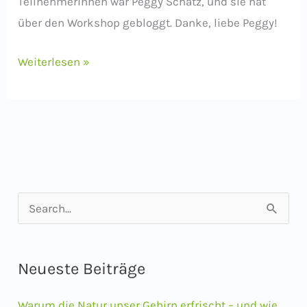
Teilnehmerinnen war Peggy Schatz, und sie hat
über den Workshop gebloggt. Danke, liebe Peggy!
Workshop-
Weiterlesen »
Impressionen
S
u
c
Neueste Beiträge
h
e
Warum die Natur unser Gehirn erfrischt – und wie