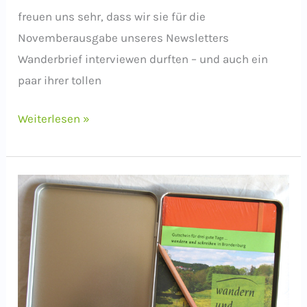
freuen uns sehr, dass wir sie für die
Novemberausgabe unseres Newsletters
Wanderbrief interviewen durften – und auch ein
paar ihrer tollen
„Wer
Weiterlesen »
seine
Kreativität
nicht
lebt,
wird
krank“
–
Interview