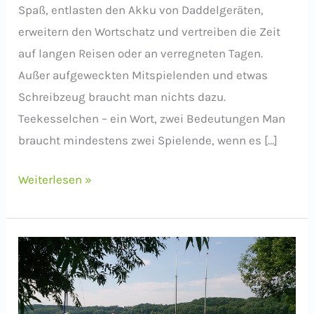
Spaß, entlasten den Akku von Daddelgeräten,
erweitern den Wortschatz und vertreiben die Zeit
auf langen Reisen oder an verregneten Tagen.
Außer aufgeweckten Mitspielenden und etwas
Schreibzeug braucht man nichts dazu.
Teekesselchen – ein Wort, zwei Bedeutungen Man
braucht mindestens zwei Spielende, wenn es […]
Sprachspiele
Weiterlesen »
für
Kinder
(und
verspielte
Erwachsene)