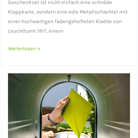
Geschenkset ist nicht einfach eine schnöde
Klappkarte, sondern eine edle Metallschachtel mit
einer hochwertigen fadengehefteten Kladde von
Leuchtturm 1917, einem
wandern
Weiterlesen »
und
schreiben
als
Geschenk