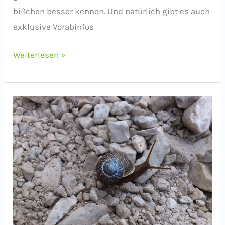
bißchen besser kennen. Und natürlich gibt es auch
exklusive Vorabinfos
Newsletter
Weiterlesen »
abonnieren
–
Schreibkladde
gewinnen