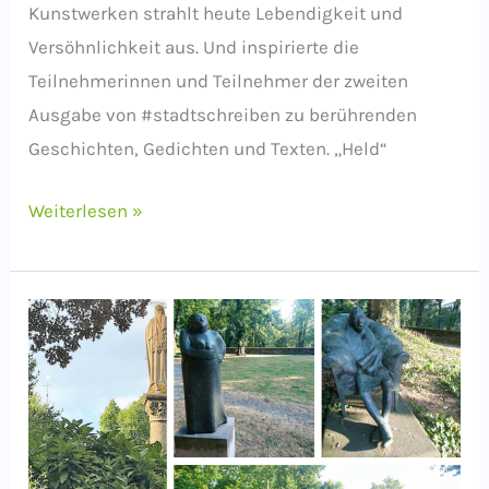
Kunstwerken strahlt heute Lebendigkeit und
Versöhnlichkeit aus. Und inspirierte die
Teilnehmerinnen und Teilnehmer der zweiten
Ausgabe von #stadtschreiben zu berührenden
Geschichten, Gedichten und Texten. „Held“
#stadtschreiben,
Weiterlesen »
Ausgabe
2:
Ehrenhof
in
Düsseldorf