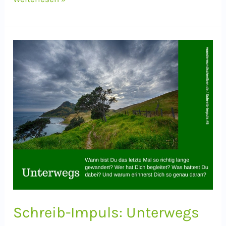
Impuls:
Haiku
über
den
Krokus
Schreib-Impuls: Unterwegs