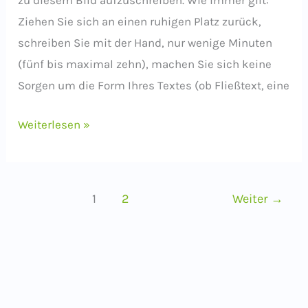
zu diesem Bild aufzuschreiben. Wie immer gilt:
Ziehen Sie sich an einen ruhigen Platz zurück,
schreiben Sie mit der Hand, nur wenige Minuten
(fünf bis maximal zehn), machen Sie sich keine
Sorgen um die Form Ihres Textes (ob Fließtext, eine
Schreib-
Weiterlesen »
Impuls:
Der
Schneckenweg
1
2
Weiter
→