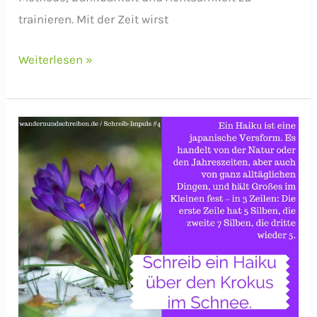
trainieren. Mit der Zeit wirst
Schreib-
Weiterlesen »
Impuls:
Halte
die
Zeit
an