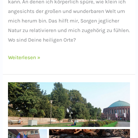
kann. An denen ich körperlich spüre, wie klein ich
angesichts der großen und wunderbaren Welt um
mich herum bin. Das hilft mir, Sorgen jeglicher
Natur zu relativieren und mich zugehörig zu fühlen.
Wo sind Deine heiligen Orte?
Schreib-
Weiterlesen »
Impuls:
Dein
heiliger
Ort