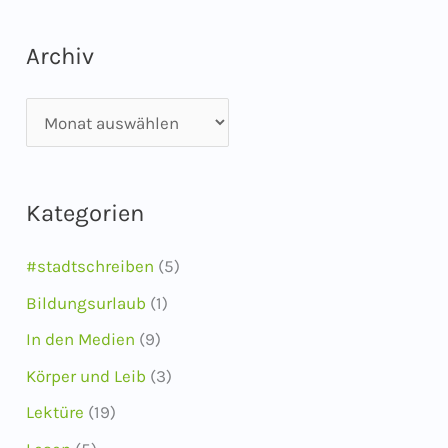
Archiv
A
r
c
Kategorien
h
i
#stadtschreiben
(5)
v
Bildungsurlaub
(1)
In den Medien
(9)
Körper und Leib
(3)
Lektüre
(19)