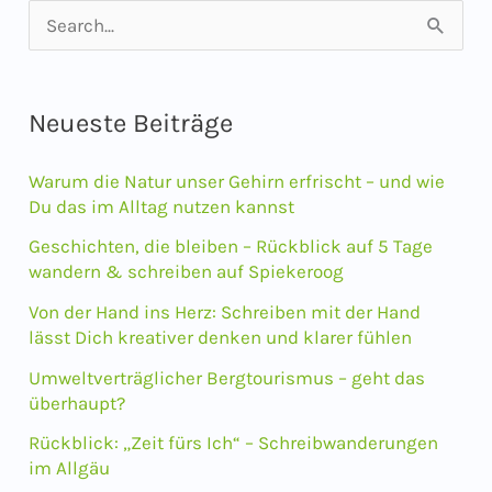
S
u
c
Neueste Beiträge
h
e
Warum die Natur unser Gehirn erfrischt – und wie
n
Du das im Alltag nutzen kannst
n
Geschichten, die bleiben – Rückblick auf 5 Tage
wandern & schreiben auf Spiekeroog
a
Von der Hand ins Herz: Schreiben mit der Hand
c
lässt Dich kreativer denken und klarer fühlen
h
Umweltverträglicher Bergtourismus – geht das
:
überhaupt?
Rückblick: „Zeit fürs Ich“ – Schreibwanderungen
im Allgäu