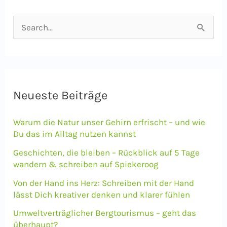
S
u
c
h
e
Neueste Beiträge
n
Warum die Natur unser Gehirn erfrischt – und wie
n
Du das im Alltag nutzen kannst
a
Geschichten, die bleiben – Rückblick auf 5 Tage
c
wandern & schreiben auf Spiekeroog
h
Von der Hand ins Herz: Schreiben mit der Hand
lässt Dich kreativer denken und klarer fühlen
:
Umweltverträglicher Bergtourismus – geht das
überhaupt?