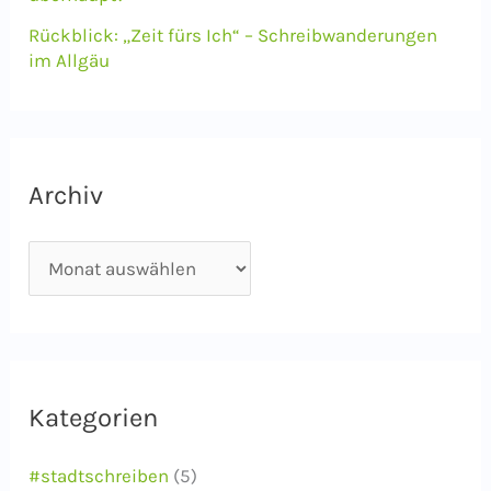
Rückblick: „Zeit fürs Ich“ – Schreibwanderungen
im Allgäu
Archiv
A
r
c
h
i
Kategorien
v
#stadtschreiben
(5)