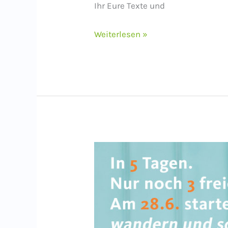
Ihr Eure Texte und
Workshop-
Weiterlesen »
Nachschau:
Auf
Zeitenreise
im
Neandertal