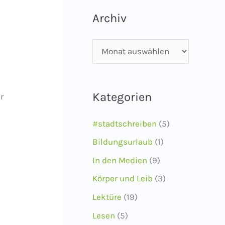
Archiv
A
r
c
Kategorien
r
h
i
#stadtschreiben
(5)
v
Bildungsurlaub
(1)
In den Medien
(9)
Körper und Leib
(3)
Lektüre
(19)
Lesen
(5)