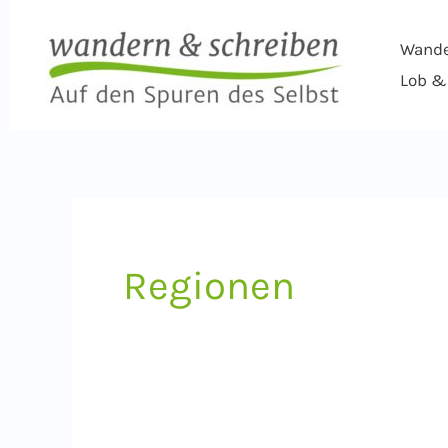
Zum
Inhalt
Wand
springen
Lob & 
Regionen