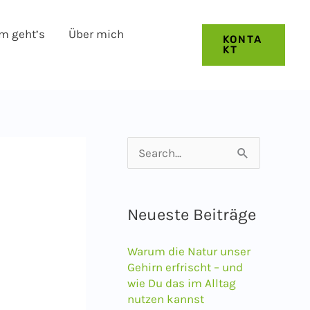
m geht’s
Über mich
KONTA
KT
S
u
c
Neueste Beiträge
h
e
Warum die Natur unser
n
Gehirn erfrischt – und
wie Du das im Alltag
n
nutzen kannst