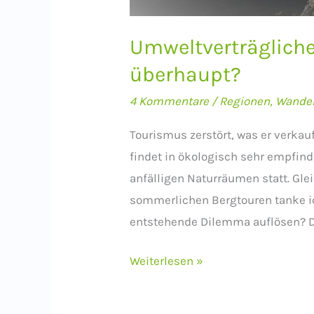
Umweltverträgliche
überhaupt?
4 Kommentare
/
Regionen
,
Wande
Tourismus zerstört, was er verkau
findet in ökologisch sehr empfin
anfälligen Naturräumen statt. Glei
sommerlichen Bergtouren tanke ich
entstehende Dilemma auflösen? D
Umweltverträglicher
Weiterlesen »
Bergtourismus
–