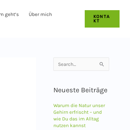
m geht’s
Über mich
KONTA
KT
S
u
c
Neueste Beiträge
h
e
Warum die Natur unser
n
Gehirn erfrischt – und
wie Du das im Alltag
n
nutzen kannst