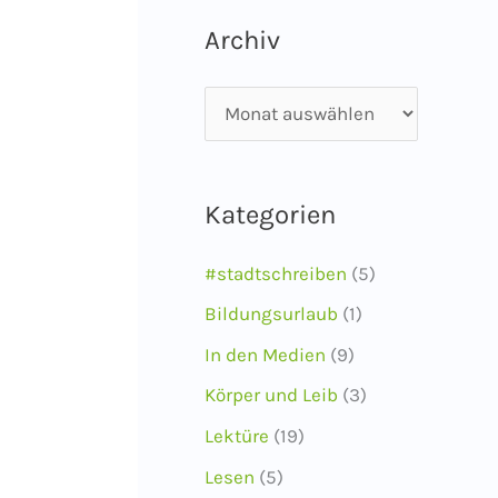
Archiv
A
r
c
Kategorien
h
i
#stadtschreiben
(5)
v
Bildungsurlaub
(1)
In den Medien
(9)
Körper und Leib
(3)
Lektüre
(19)
Lesen
(5)