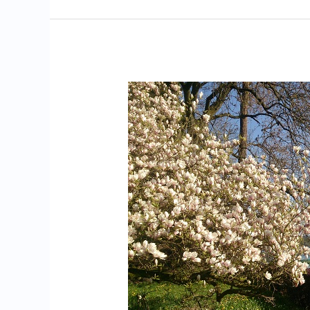
im
Neandertal