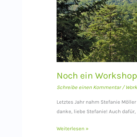
Noch ein Workshop
Schreibe einen Kommentar
/
Wor
Letztes Jahr nahm Stefanie Möller
danke, liebe Stefanie! Auch dafür,
Noch
Weiterlesen »