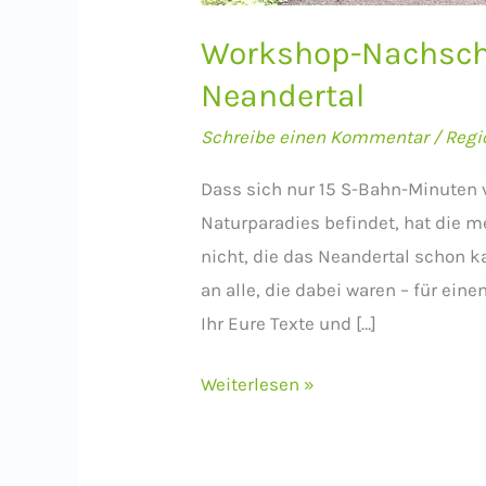
Workshop-Nachscha
Neandertal
Schreibe einen Kommentar
/
Regi
Dass sich nur 15 S-Bahn-Minuten 
Naturparadies befindet, hat die 
nicht, die das Neandertal schon k
an alle, die dabei waren – für ei
Ihr Eure Texte und […]
Workshop-
Weiterlesen »
Nachschau:
Auf
Zeitenreise