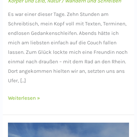
Körper und Leib
,
Natur
/
Wandern und Schreiben
Es war einer dieser Tage. Zehn Stunden am
Schreibtisch, mein Kopf voll mit Texten, Terminen,
endlosen Gedankenschleifen. Abends hätte ich
mich am liebsten einfach auf die Couch fallen
lassen. Zum Glück lockte mich eine Freundin noch
einmal nach draußen – mit dem Rad an den Rhein.
Dort angekommen hielten wir an, setzten uns ans
Ufer, […]
Warum
Weiterlesen »
die
Natur
unser
Gehirn