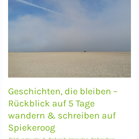
erfrischt
–
und
wie
Du
das
im
Alltag
nutzen
Geschichten, die bleiben –
kannst
Rückblick auf 5 Tage
wandern & schreiben auf
Spiekeroog