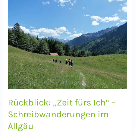
ins
Herz:
Schreiben
mit
der
Hand
lässt
Dich
kreativer
denken
und
Rückblick: „Zeit fürs Ich“ –
klarer
Schreibwanderungen im
fühlen
Allgäu