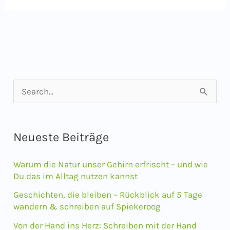
fürs
Ich“
–
Schreibwanderungen
im
S
Allgäu
u
c
Neueste Beiträge
h
e
Warum die Natur unser Gehirn erfrischt – und wie
n
Du das im Alltag nutzen kannst
n
Geschichten, die bleiben – Rückblick auf 5 Tage
wandern & schreiben auf Spiekeroog
a
Von der Hand ins Herz: Schreiben mit der Hand
c