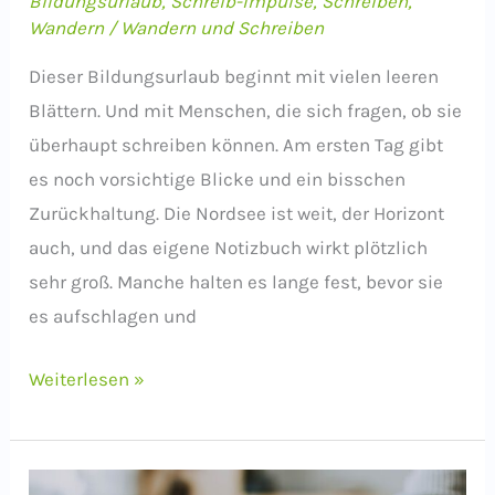
Bildungsurlaub
,
Schreib-Impulse
,
Schreiben
,
Wandern
/
Wandern und Schreiben
Dieser Bildungsurlaub beginnt mit vielen leeren
Blättern. Und mit Menschen, die sich fragen, ob sie
überhaupt schreiben können. Am ersten Tag gibt
es noch vorsichtige Blicke und ein bisschen
Zurückhaltung. Die Nordsee ist weit, der Horizont
auch, und das eigene Notizbuch wirkt plötzlich
sehr groß. Manche halten es lange fest, bevor sie
es aufschlagen und
Geschichten,
Weiterlesen »
die
bleiben
–