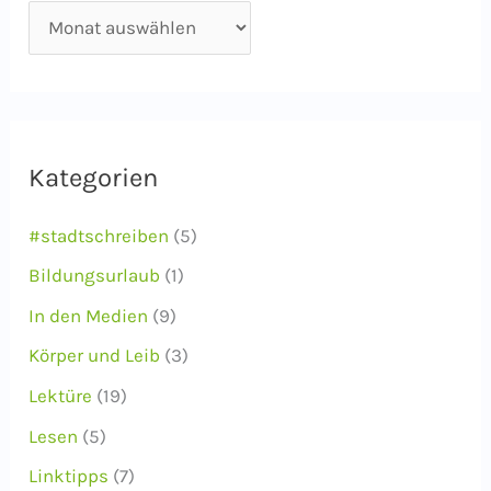
A
r
c
h
i
Kategorien
v
#stadtschreiben
(5)
Bildungsurlaub
(1)
In den Medien
(9)
Körper und Leib
(3)
Lektüre
(19)
Lesen
(5)
Linktipps
(7)