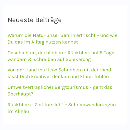
h
e
Neueste Beiträge
n
Warum die Natur unser Gehirn erfrischt – und wie
n
Du das im Alltag nutzen kannst
a
Geschichten, die bleiben – Rückblick auf 5 Tage
c
wandern & schreiben auf Spiekeroog
h
Von der Hand ins Herz: Schreiben mit der Hand
lässt Dich kreativer denken und klarer fühlen
:
Umweltverträglicher Bergtourismus – geht das
überhaupt?
Rückblick: „Zeit fürs Ich“ – Schreibwanderungen
im Allgäu