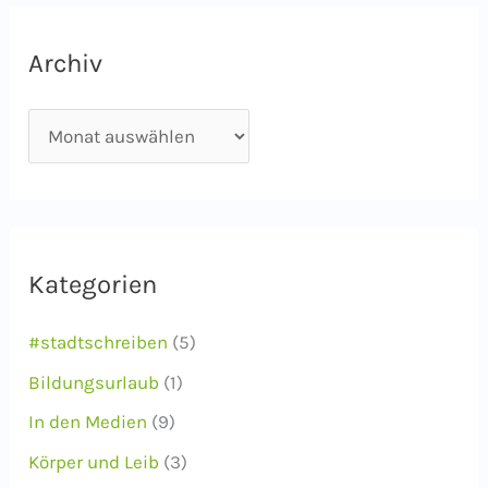
Archiv
A
r
c
h
i
Kategorien
v
#stadtschreiben
(5)
Bildungsurlaub
(1)
In den Medien
(9)
Körper und Leib
(3)