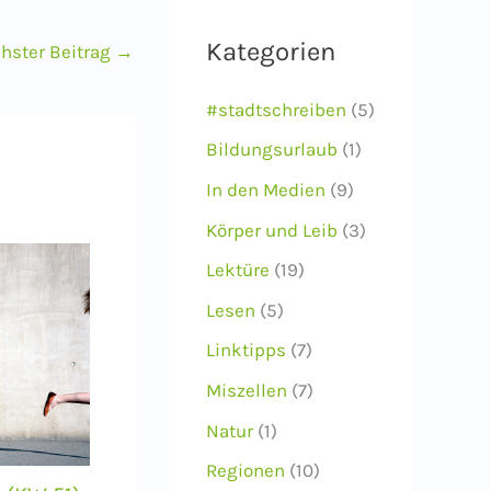
i
Kategorien
hster Beitrag
→
v
#stadtschreiben
(5)
Bildungsurlaub
(1)
In den Medien
(9)
Körper und Leib
(3)
Lektüre
(19)
Lesen
(5)
Linktipps
(7)
Miszellen
(7)
Natur
(1)
Regionen
(10)