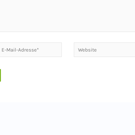
-
Website
ail-
dresse*