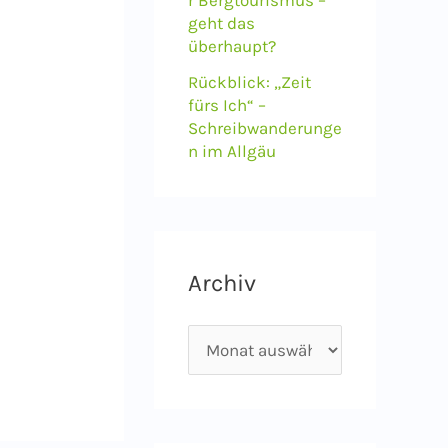
geht das
überhaupt?
Rückblick: „Zeit
fürs Ich“ –
Schreibwanderunge
n im Allgäu
Archiv
A
r
c
h