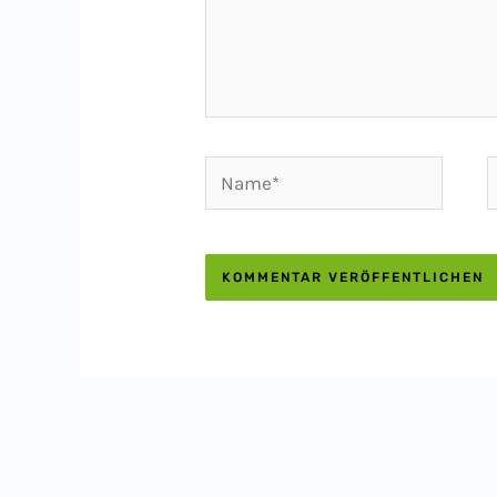
Name*
E
M
A