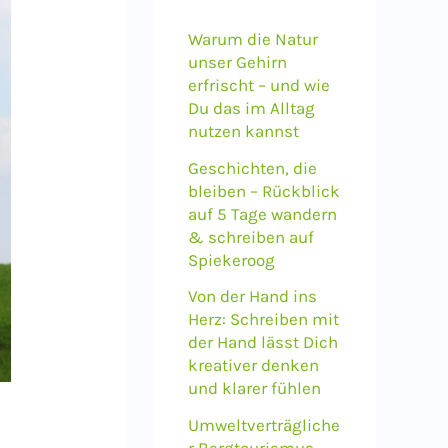
n
a
Warum die Natur
unser Gehirn
c
erfrischt – und wie
h
Du das im Alltag
nutzen kannst
:
Geschichten, die
bleiben – Rückblick
auf 5 Tage wandern
& schreiben auf
Spiekeroog
Von der Hand ins
Herz: Schreiben mit
der Hand lässt Dich
kreativer denken
und klarer fühlen
Umweltverträgliche
r Bergtourismus –