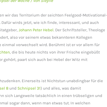
ipsel der Woche
/ Von
Sibylle
 wir das Territorium der seichten Feelgood-Motivational
Dafür wirds jetzt, wie ich finde, interessant, und auch
itatgeber,
Johann Peter Hebel
. Der Schriftsteller, Theologe
ndert, also vor seinem etwas bekannteren Kollegen
e einmal verwechselt wird. Berühmt ist er vor allem für
chten
, die bis heute nichts von ihrer Frische eingebüßt
r gehört, paart sich auch bei Hebel der Witz mit
hzudenken. Einerseits ist Nichtstun unabdingbar für die
sel 8
und
Schnipsel 31
) und alles, was damit
 sich Langeweile tatsächlich in einen trübseligen und
hmal sogar dann, wenn man etwas tut. In welchen