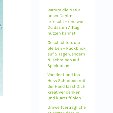
n
a
Warum die Natur
unser Gehirn
c
erfrischt – und wie
h
Du das im Alltag
nutzen kannst
:
Geschichten, die
bleiben – Rückblick
auf 5 Tage wandern
& schreiben auf
Spiekeroog
Von der Hand ins
Herz: Schreiben mit
der Hand lässt Dich
kreativer denken
und klarer fühlen
Umweltverträgliche
r Bergtourismus –