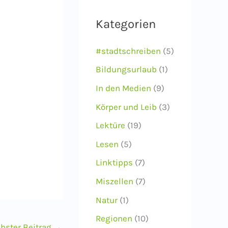
i
Kategorien
v
#stadtschreiben
(5)
Bildungsurlaub
(1)
In den Medien
(9)
Körper und Leib
(3)
Lektüre
(19)
Lesen
(5)
Linktipps
(7)
Miszellen
(7)
Natur
(1)
Regionen
(10)
hster Beitrag
→