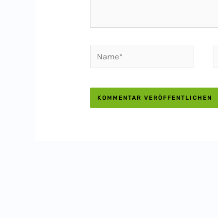
Name*
E
M
A