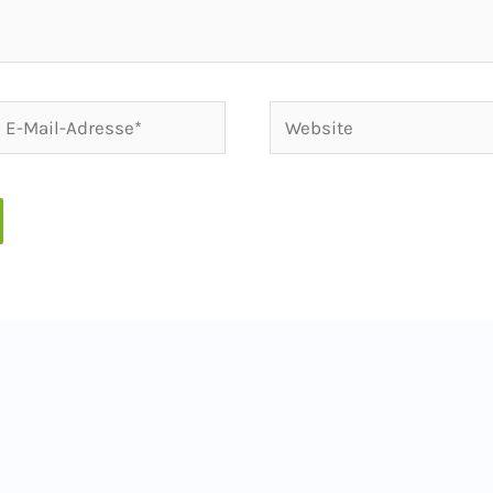
-
Website
ail-
dresse*