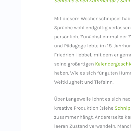
Schreibe einen Kommentar
/
Schn
Mit diesem Wochenschnipsel haben
Sprüche wohl endgültig verlassen. 
persönlich. Zunächst einmal der Z
und Pädagoge lebte im 18. Jahrhu
Friedrich Hebbel, mit dem er gern
seine großartigen
Kalendergeschi
haben. Wie es sich für guten Humo
Weltklugheit und Tiefsinn.
Über Langeweile lohnt es sich nac
kreative Produktion (siehe
Schnip
zusammenhängt. Andererseits kann
leeren Zustand verwandeln. Manc