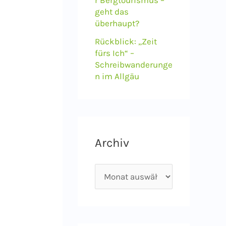
geht das
überhaupt?
-
Rückblick: „Zeit
fürs Ich“ –
Schreibwanderunge
n im Allgäu
Archiv
A
r
c
h