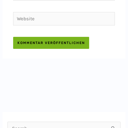
Adresse*
Website
S