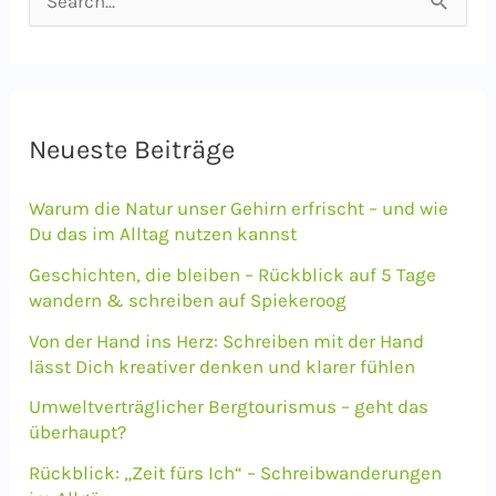
u
c
h
e
Neueste Beiträge
n
Warum die Natur unser Gehirn erfrischt – und wie
n
Du das im Alltag nutzen kannst
a
Geschichten, die bleiben – Rückblick auf 5 Tage
c
wandern & schreiben auf Spiekeroog
h
Von der Hand ins Herz: Schreiben mit der Hand
lässt Dich kreativer denken und klarer fühlen
:
Umweltverträglicher Bergtourismus – geht das
überhaupt?
Rückblick: „Zeit fürs Ich“ – Schreibwanderungen