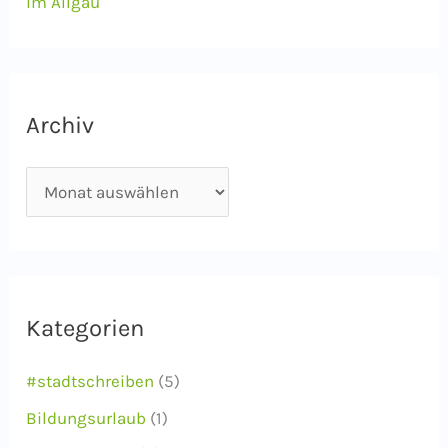
im Allgäu
Archiv
A
r
c
h
i
Kategorien
v
#stadtschreiben
(5)
Bildungsurlaub
(1)