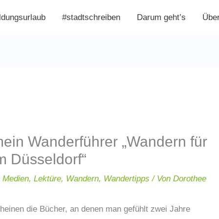
ldungsurlaub
#stadtschreiben
Darum geht’s
Übe
mein Wanderführer „Wandern für
m Düsseldorf“
n Medien
,
Lektüre
,
Wandern
,
Wandertipps
/ Von
Dorothee
einen die Bücher, an denen man gefühlt zwei Jahre