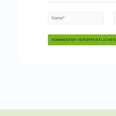
Name*
E
M
A