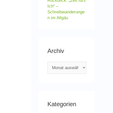
Rückblick: „Zeit fürs
Ich“ –
Schreibwanderunge
n im Allgäu
Archiv
A
r
c
r
h
i
Kategorien
v