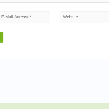
-
Website
ail-
dresse*