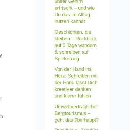
unser Gehirn
c
erfrischt – und wie
h
Du das im Alltag
nutzen kannst
:
Geschichten, die
bleiben – Rückblick
auf 5 Tage wandern
& schreiben auf
n!
Spiekeroog
Von der Hand ins
Herz: Schreiben mit
der Hand lässt Dich
kreativer denken
r
und klarer fühlen
r
Umweltverträglicher
Bergtourismus –
on
geht das überhaupt?