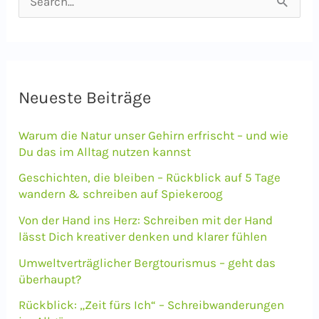
u
c
h
e
Neueste Beiträge
n
Warum die Natur unser Gehirn erfrischt – und wie
n
Du das im Alltag nutzen kannst
a
Geschichten, die bleiben – Rückblick auf 5 Tage
c
wandern & schreiben auf Spiekeroog
h
Von der Hand ins Herz: Schreiben mit der Hand
lässt Dich kreativer denken und klarer fühlen
:
Umweltverträglicher Bergtourismus – geht das
überhaupt?
Rückblick: „Zeit fürs Ich“ – Schreibwanderungen