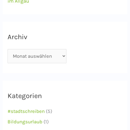
im Allgäu
Archiv
A
r
c
h
i
Kategorien
v
#stadtschreiben
(5)
Bildungsurlaub
(1)