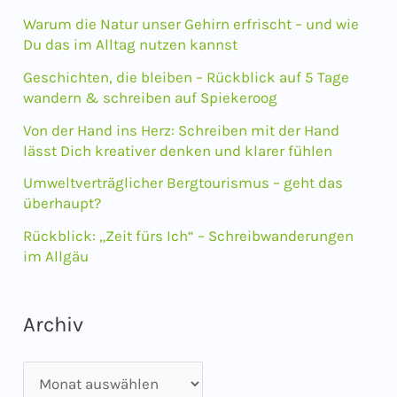
e
Warum die Natur unser Gehirn erfrischt – und wie
n
Du das im Alltag nutzen kannst
n
Geschichten, die bleiben – Rückblick auf 5 Tage
wandern & schreiben auf Spiekeroog
a
Von der Hand ins Herz: Schreiben mit der Hand
c
lässt Dich kreativer denken und klarer fühlen
h
Umweltverträglicher Bergtourismus – geht das
:
überhaupt?
Rückblick: „Zeit fürs Ich“ – Schreibwanderungen
im Allgäu
Archiv
A