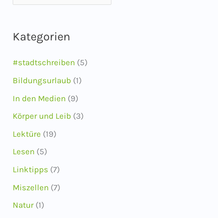
r
c
Kategorien
h
i
#stadtschreiben
(5)
v
Bildungsurlaub
(1)
In den Medien
(9)
Körper und Leib
(3)
Lektüre
(19)
Lesen
(5)
Linktipps
(7)
Miszellen
(7)
Natur
(1)