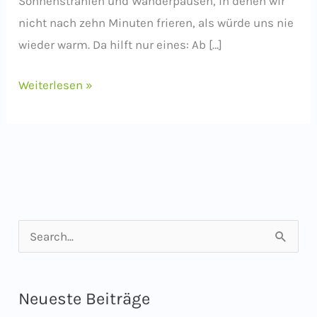
Sonnenstrahlen und Wanderpausen, in denen wir
nicht nach zehn Minuten frieren, als würde uns nie
wieder warm. Da hilft nur eines: Ab […]
Wandern
Weiterlesen »
im
Süden
–
auf
in
den
S
Frühling!
u
c
Neueste Beiträge
h