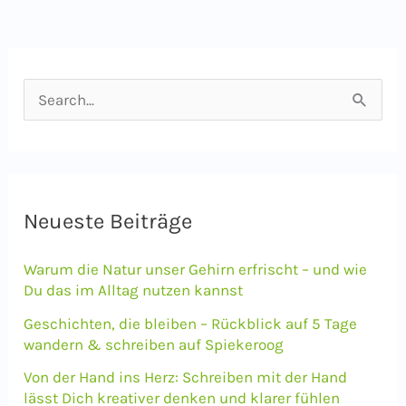
S
u
c
h
e
Neueste Beiträge
n
Warum die Natur unser Gehirn erfrischt – und wie
n
Du das im Alltag nutzen kannst
a
Geschichten, die bleiben – Rückblick auf 5 Tage
c
wandern & schreiben auf Spiekeroog
h
Von der Hand ins Herz: Schreiben mit der Hand
lässt Dich kreativer denken und klarer fühlen
: