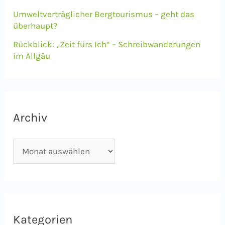
Umweltverträglicher Bergtourismus – geht das
überhaupt?
Rückblick: „Zeit fürs Ich“ – Schreibwanderungen
im Allgäu
Archiv
A
r
c
h
i
Kategorien