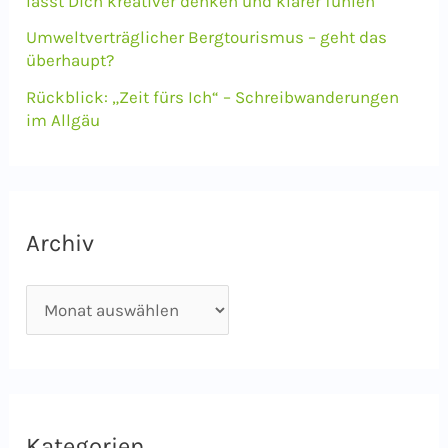
lässt Dich kreativer denken und klarer fühlen
:
Umweltverträglicher Bergtourismus – geht das
überhaupt?
Rückblick: „Zeit fürs Ich“ – Schreibwanderungen
im Allgäu
Archiv
A
r
c
h
i
Kategorien