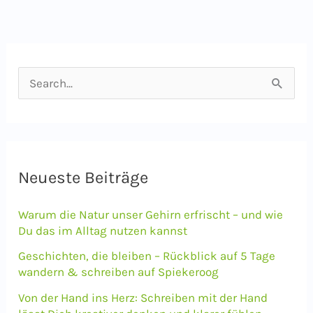
S
u
c
h
e
Neueste Beiträge
n
Warum die Natur unser Gehirn erfrischt – und wie
n
Du das im Alltag nutzen kannst
a
Geschichten, die bleiben – Rückblick auf 5 Tage
c
wandern & schreiben auf Spiekeroog
h
Von der Hand ins Herz: Schreiben mit der Hand