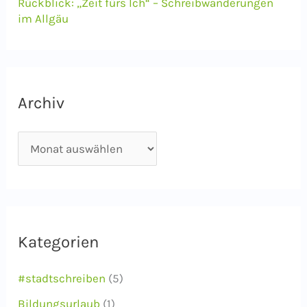
Rückblick: „Zeit fürs Ich“ – Schreibwanderungen
im Allgäu
Archiv
A
r
c
h
i
Kategorien
v
#stadtschreiben
(5)
Bildungsurlaub
(1)