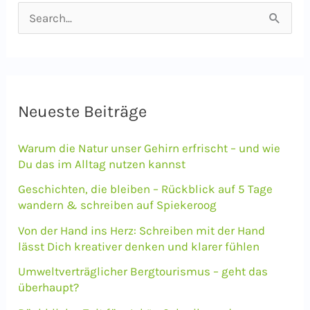
S
u
c
h
e
Neueste Beiträge
n
Warum die Natur unser Gehirn erfrischt – und wie
n
Du das im Alltag nutzen kannst
a
Geschichten, die bleiben – Rückblick auf 5 Tage
c
wandern & schreiben auf Spiekeroog
h
Von der Hand ins Herz: Schreiben mit der Hand
lässt Dich kreativer denken und klarer fühlen
:
Umweltverträglicher Bergtourismus – geht das
überhaupt?