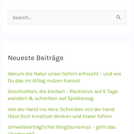
S
u
c
h
e
Neueste Beiträge
n
Warum die Natur unser Gehirn erfrischt – und wie
n
Du das im Alltag nutzen kannst
a
Geschichten, die bleiben – Rückblick auf 5 Tage
c
wandern & schreiben auf Spiekeroog
h
Von der Hand ins Herz: Schreiben mit der Hand
lässt Dich kreativer denken und klarer fühlen
:
Umweltverträglicher Bergtourismus – geht das
überhaupt?