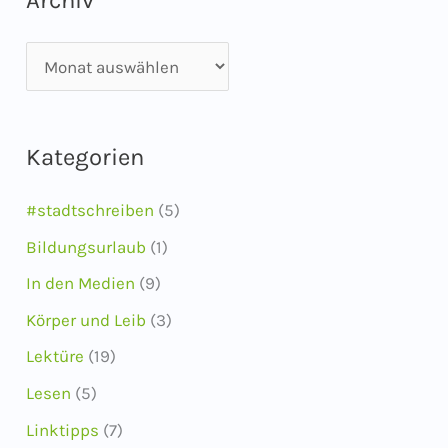
A
r
c
Kategorien
h
i
#stadtschreiben
(5)
v
Bildungsurlaub
(1)
In den Medien
(9)
Körper und Leib
(3)
Lektüre
(19)
Lesen
(5)
Linktipps
(7)