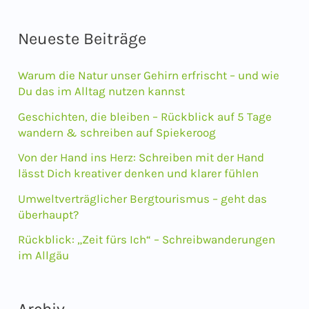
c
Neueste Beiträge
h
e
Warum die Natur unser Gehirn erfrischt – und wie
n
Du das im Alltag nutzen kannst
n
Geschichten, die bleiben – Rückblick auf 5 Tage
wandern & schreiben auf Spiekeroog
a
Von der Hand ins Herz: Schreiben mit der Hand
c
lässt Dich kreativer denken und klarer fühlen
h
Umweltverträglicher Bergtourismus – geht das
:
überhaupt?
Rückblick: „Zeit fürs Ich“ – Schreibwanderungen
im Allgäu
Archiv