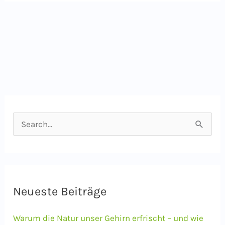
S
u
c
h
e
Neueste Beiträge
n
Warum die Natur unser Gehirn erfrischt – und wie
n