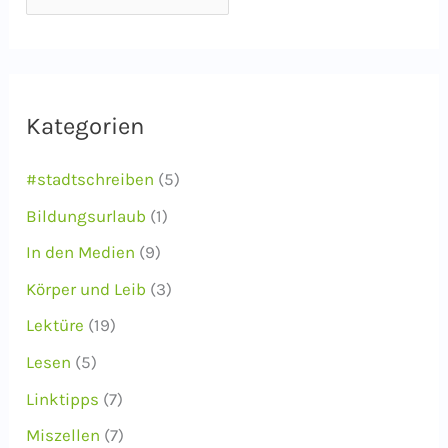
r
c
h
i
Kategorien
v
#stadtschreiben
(5)
Bildungsurlaub
(1)
In den Medien
(9)
Körper und Leib
(3)
Lektüre
(19)
Lesen
(5)
Linktipps
(7)
Miszellen
(7)