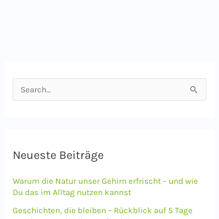
S
u
c
h
e
Neueste Beiträge
n
Warum die Natur unser Gehirn erfrischt – und wie
n
Du das im Alltag nutzen kannst
a
Geschichten, die bleiben – Rückblick auf 5 Tage
c