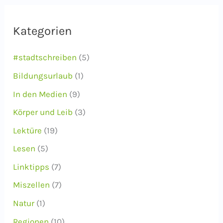
h
i
Kategorien
v
#stadtschreiben
(5)
Bildungsurlaub
(1)
In den Medien
(9)
Körper und Leib
(3)
Lektüre
(19)
Lesen
(5)
Linktipps
(7)
Miszellen
(7)
Natur
(1)
Regionen
(10)