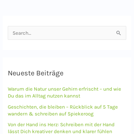
S
u
c
h
e
Neueste Beiträge
n
Warum die Natur unser Gehirn erfrischt – und wie
n
Du das im Alltag nutzen kannst
a
Geschichten, die bleiben – Rückblick auf 5 Tage
c
wandern & schreiben auf Spiekeroog
h
Von der Hand ins Herz: Schreiben mit der Hand
lässt Dich kreativer denken und klarer fühlen
: