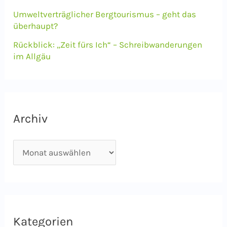
Umweltverträglicher Bergtourismus – geht das
überhaupt?
Rückblick: „Zeit fürs Ich“ – Schreibwanderungen
im Allgäu
Archiv
A
r
c
h
i
Kategorien