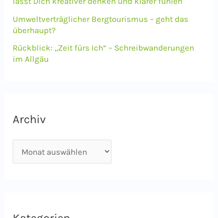
lässt Dich kreativer denken und klarer fühlen
:
Umweltverträglicher Bergtourismus – geht das
überhaupt?
Rückblick: „Zeit fürs Ich“ – Schreibwanderungen
im Allgäu
Archiv
A
r
c
h
i
Kategorien