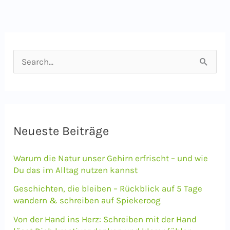
S
u
c
h
e
Neueste Beiträge
n
Warum die Natur unser Gehirn erfrischt – und wie
n
Du das im Alltag nutzen kannst
a
Geschichten, die bleiben – Rückblick auf 5 Tage
c
wandern & schreiben auf Spiekeroog
h
Von der Hand ins Herz: Schreiben mit der Hand