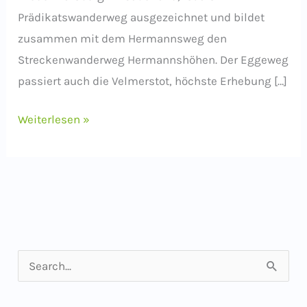
Prädikatswanderweg ausgezeichnet und bildet
zusammen mit dem Hermannsweg den
Streckenwanderweg Hermannshöhen. Der Eggeweg
passiert auch die Velmerstot, höchste Erhebung […]
Wandertipp:
Weiterlesen »
Der
Eggeweg
S
u