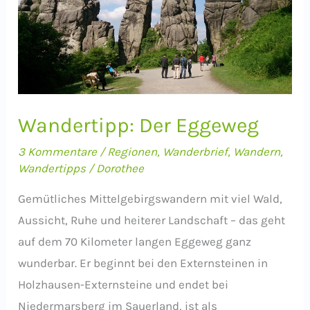
Wandertipp: Der Eggeweg
3 Kommentare
/
Regionen
,
Wanderbrief
,
Wandern
,
Wandertipps
/
Dorothee
Gemütliches Mittelgebirgswandern mit viel Wald,
Aussicht, Ruhe und heiterer Landschaft – das geht
auf dem 70 Kilometer langen Eggeweg ganz
wunderbar. Er beginnt bei den Externsteinen in
Holzhausen-Externsteine und endet bei
Niedermarsberg im Sauerland, ist als