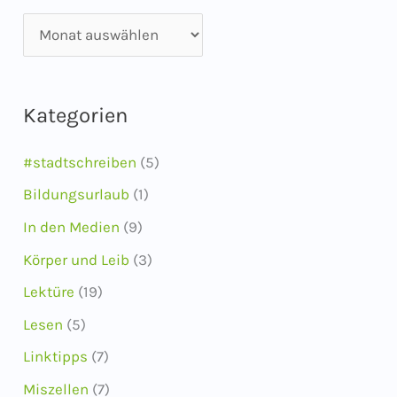
A
r
c
Kategorien
h
i
#stadtschreiben
(5)
v
Bildungsurlaub
(1)
In den Medien
(9)
Körper und Leib
(3)
Lektüre
(19)
Lesen
(5)
Linktipps
(7)
Miszellen
(7)