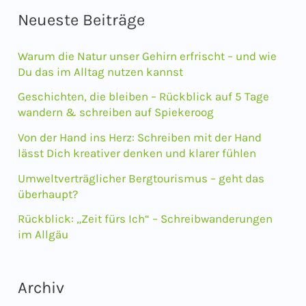
c
Neueste Beiträge
h
e
Warum die Natur unser Gehirn erfrischt – und wie
n
Du das im Alltag nutzen kannst
n
Geschichten, die bleiben – Rückblick auf 5 Tage
wandern & schreiben auf Spiekeroog
a
Von der Hand ins Herz: Schreiben mit der Hand
c
lässt Dich kreativer denken und klarer fühlen
h
Umweltverträglicher Bergtourismus – geht das
:
überhaupt?
Rückblick: „Zeit fürs Ich“ – Schreibwanderungen
im Allgäu
Archiv