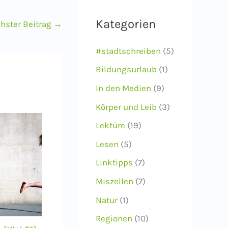
i
Kategorien
hster Beitrag
→
v
#stadtschreiben
(5)
Bildungsurlaub
(1)
In den Medien
(9)
Körper und Leib
(3)
Lektüre
(19)
Lesen
(5)
Linktipps
(7)
Miszellen
(7)
Natur
(1)
Regionen
(10)