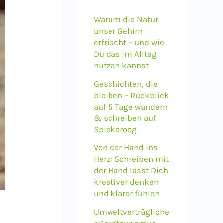
n
a
Warum die Natur
unser Gehirn
c
erfrischt – und wie
h
Du das im Alltag
nutzen kannst
:
Geschichten, die
bleiben – Rückblick
auf 5 Tage wandern
& schreiben auf
Spiekeroog
Von der Hand ins
Herz: Schreiben mit
der Hand lässt Dich
kreativer denken
und klarer fühlen
Umweltverträgliche
r Bergtourismus –