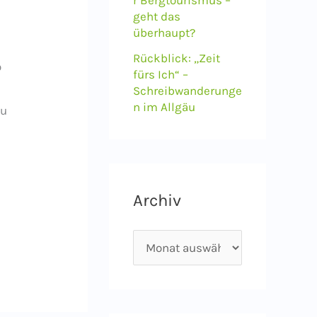
geht das
überhaupt?
Rückblick: „Zeit
o
fürs Ich“ –
Schreibwanderunge
n im Allgäu
zu
Archiv
A
r
c
h