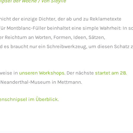
ipsel der Woche
/ Von
Sibylle
nicht der einzige Dichter, der ab und zu Reklametexte
ür Montblanc-Füller beinhaltet eine simple Wahrheit: In s
er Reichtum an Worten, Formen, Ideen, Sätzen,
nd es braucht nur ein Schreibwerkzeug, um diesen Schatz 
sweise in
unseren Workshops
. Der nächste
startet am 28.
m Neanderthal-Museum in Mettmann.
enschnipsel im Überblick
.