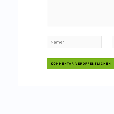
Name*
E
M
A