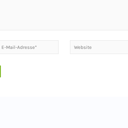
-
Website
ail-
dresse*