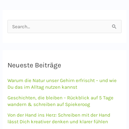
S
u
c
h
e
Neueste Beiträge
n
Warum die Natur unser Gehirn erfrischt – und wie
n
Du das im Alltag nutzen kannst
a
Geschichten, die bleiben – Rückblick auf 5 Tage
c
wandern & schreiben auf Spiekeroog
h
Von der Hand ins Herz: Schreiben mit der Hand
lässt Dich kreativer denken und klarer fühlen
: