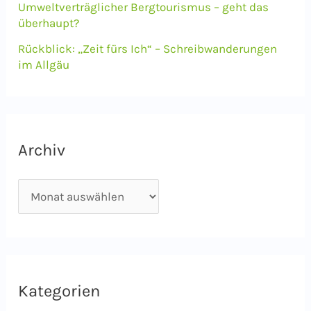
Umweltverträglicher Bergtourismus – geht das
überhaupt?
Rückblick: „Zeit fürs Ich“ – Schreibwanderungen
im Allgäu
Archiv
A
r
c
h
i
Kategorien
v