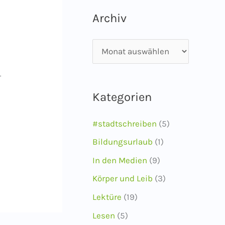
Archiv
A
r
r
c
n
Kategorien
h
i
#stadtschreiben
(5)
v
Bildungsurlaub
(1)
In den Medien
(9)
Körper und Leib
(3)
Lektüre
(19)
Lesen
(5)