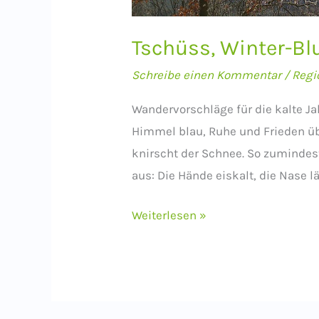
Tschüss, Winter-Bl
Schreibe einen Kommentar
/
Regi
Wandervorschläge für die kalte Jah
Himmel blau, Ruhe und Frieden übe
knirscht der Schnee. So zumindest
aus: Die Hände eiskalt, die Nase l
Tschüss,
Weiterlesen »
Winter-
Blues!