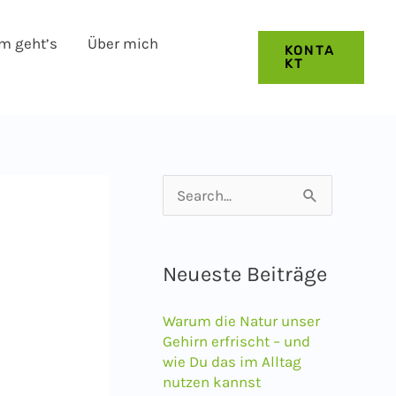
m geht’s
Über mich
KONTA
KT
S
u
c
Neueste Beiträge
h
e
Warum die Natur unser
n
Gehirn erfrischt – und
wie Du das im Alltag
n
nutzen kannst