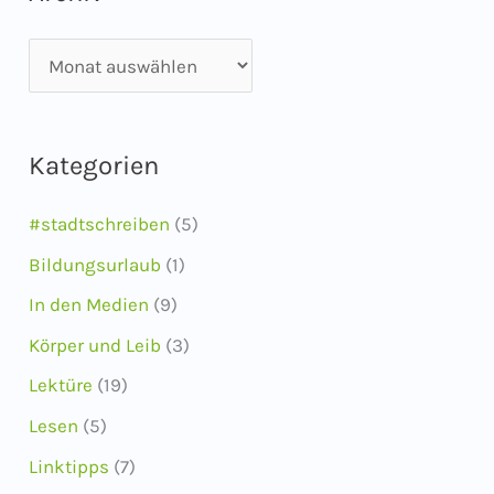
A
r
c
Kategorien
h
i
#stadtschreiben
(5)
v
Bildungsurlaub
(1)
In den Medien
(9)
Körper und Leib
(3)
Lektüre
(19)
Lesen
(5)
Linktipps
(7)