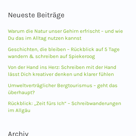
c
Neueste Beiträge
h
e
Warum die Natur unser Gehirn erfrischt – und wie
n
Du das im Alltag nutzen kannst
n
Geschichten, die bleiben – Rückblick auf 5 Tage
wandern & schreiben auf Spiekeroog
a
Von der Hand ins Herz: Schreiben mit der Hand
c
lässt Dich kreativer denken und klarer fühlen
h
Umweltverträglicher Bergtourismus – geht das
:
überhaupt?
Rückblick: „Zeit fürs Ich“ – Schreibwanderungen
im Allgäu
Archiv