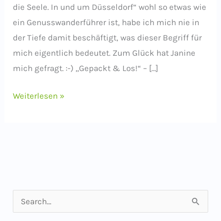
die Seele. In und um Düsseldorf“ wohl so etwas wie
ein Genusswanderführer ist, habe ich mich nie in
der Tiefe damit beschäftigt, was dieser Begriff für
mich eigentlich bedeutet. Zum Glück hat Janine
mich gefragt. :-) „Gepackt & Los!“ – […]
Wie
Weiterlesen »
geht
eigentlich
Genusswandern?
S
u