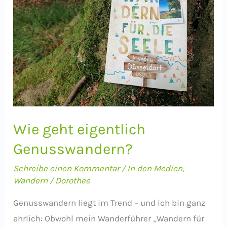
Wie geht eigentlich
Genusswandern?
Schreibe einen Kommentar
/
In den Medien
,
Wandern
/
Dorothee
Genusswandern liegt im Trend – und ich bin ganz
ehrlich: Obwohl mein Wanderführer „Wandern für