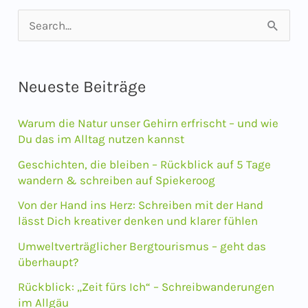
S
u
c
Neueste Beiträge
h
e
Warum die Natur unser Gehirn erfrischt – und wie
n
Du das im Alltag nutzen kannst
n
Geschichten, die bleiben – Rückblick auf 5 Tage
wandern & schreiben auf Spiekeroog
a
Von der Hand ins Herz: Schreiben mit der Hand
c
lässt Dich kreativer denken und klarer fühlen
h
Umweltverträglicher Bergtourismus – geht das
:
überhaupt?
Rückblick: „Zeit fürs Ich“ – Schreibwanderungen
im Allgäu