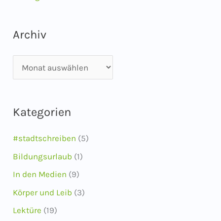
Archiv
A
r
c
Kategorien
h
i
#stadtschreiben
(5)
v
Bildungsurlaub
(1)
In den Medien
(9)
Körper und Leib
(3)
Lektüre
(19)