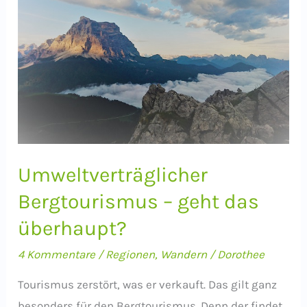
Umweltverträglicher
Bergtourismus – geht das
überhaupt?
4 Kommentare
/
Regionen
,
Wandern
/
Dorothee
Tourismus zerstört, was er verkauft. Das gilt ganz
besonders für den Bergtourismus. Denn der findet