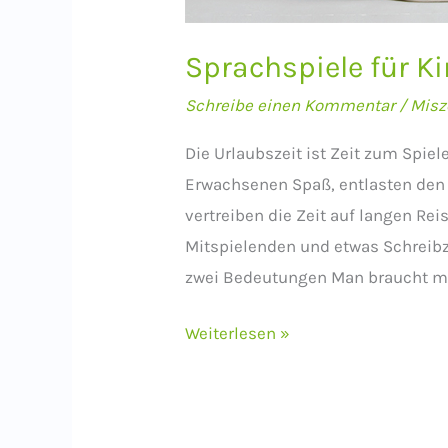
Sprachspiele für K
Schreibe einen Kommentar
/
Misz
Die Urlaubszeit ist Zeit zum Spie
Erwachsenen Spaß, entlasten den
vertreiben die Zeit auf langen Re
Mitspielenden und etwas Schreibz
zwei Bedeutungen Man braucht mi
Sprachspiele
Weiterlesen »
für
Kinder
(und