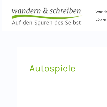
Zum
Inhalt
Wand
springen
Lob & 
Autospiele