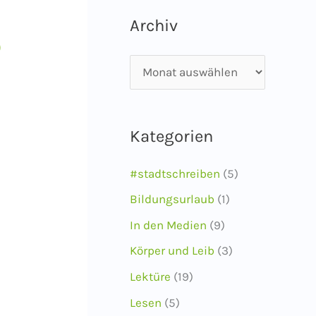
Archiv
)
A
r
c
Kategorien
h
i
#stadtschreiben
(5)
v
Bildungsurlaub
(1)
In den Medien
(9)
Körper und Leib
(3)
Lektüre
(19)
Lesen
(5)