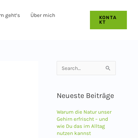
m geht’s
Über mich
KONTA
KT
S
u
c
Neueste Beiträge
h
e
Warum die Natur unser
n
Gehirn erfrischt – und
wie Du das im Alltag
n
nutzen kannst