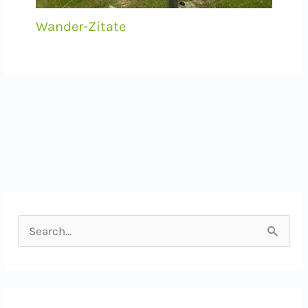
Wander-Zitate
S
u
c
h